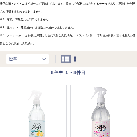
表的な菌・カビ・ニオイ成分にて実施しております。提出した試料にのみ対するデータであり、製造した全製
品を証明するものではありません。
※2 革靴、革製品には利用できません。
※3 銀イオン（除菌成分）は植物由来成分ではありません。
※4 ノネナール.... 加齢臭の原因となる代表的な臭気成分。 ペラルゴン酸.... 若年性加齢臭／若年性脂臭の原
因となる代表的な臭気成分。
8
件中 1〜8件目