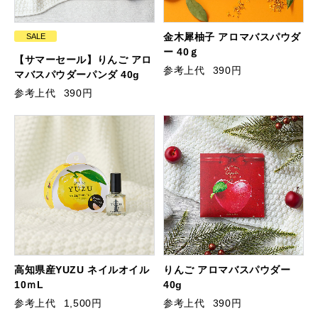
金木犀柚子 アロマバスパウダ
SALE
ー 40ｇ
【サマーセール】りんご アロ
参考上代
390円
マバスパウダーパンダ 40g
参考上代
390円
高知県産YUZU ネイルオイル
りんご アロマバスパウダー
10ｍL
40g
参考上代
1,500円
参考上代
390円