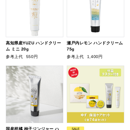
高知県産YUZU ハンドクリー
瀬戸内レモン ハンドクリーム
ム ミニ 20g
75g
参考上代
550円
参考上代
1,400円
国産柑橘 柚子ジンジャー ハ
SALE