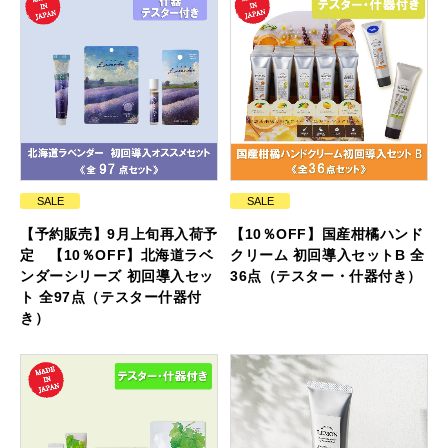
SALE
SALE
【予約販売】9月上旬再入荷予
【10％OFF】国産柑橘ハンド
定 【10％OFF】北海道ラベ
クリーム 初回導入セットB 全
ンダーシリーズ 初回導入セッ
36点（テスター・什器付き）
ト 全97点（テスター什器付
き）