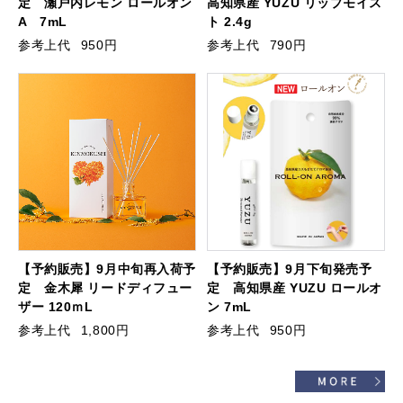
定 瀬戸内レモン ロールオン
高知県産 YUZU リップモイス
A 7mL
ト 2.4g
参考上代
950円
参考上代
790円
【予約販売】9月中旬再入荷予
【予約販売】9月下旬発売予
定 金木犀 リードディフュー
定 高知県産 YUZU ロールオ
ザー 120ｍL
ン 7mL
参考上代
1,800円
参考上代
950円