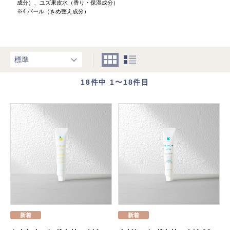
成分）、ユズ果皮水（香り・保湿成分）
※4 パール（きめ整え成分）
18
件中 1〜18件目