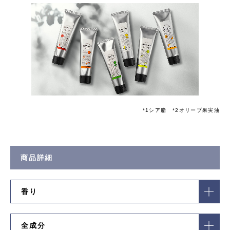
*1シア脂 *2オリーブ果実油
商品詳細
香り
全成分