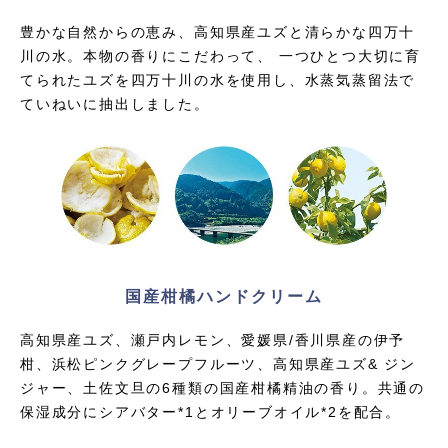
豊かな自然からの恵み、高知県産ユズと清らかな四万十
川の水。本物の香りにこだわって、
一つひとつ大切に育
てられたユズを四万十川の水を使用し、水蒸気蒸留法で
ていねいに抽出しました。
国産柑橘ハンドクリーム
高知県産ユズ、瀬戸内レモン、愛媛県/香川県産の伊予
柑、浜松ピンクグレープフルーツ、高知県産ユズ&
ジン
ジャー、土佐文旦の6種類の国産柑橘精油の香り。共通の
保湿成分にシアバター*1とオリーブオイル*2を配合。