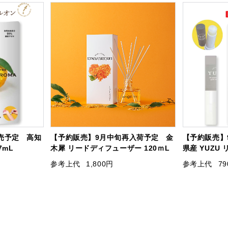
売予定 高知
【予約販売】9月中旬再入荷予定 金
【予約販売】
7mL
木犀 リードディフューザー 120ｍL
県産 YUZU 
参考上代
1,800円
参考上代
7