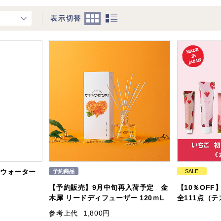
表示切替
クウォーター
SALE
【予約販売】9月中旬再入荷予定 金
【10％OFF
木犀 リードディフューザー 120ｍL
全111点（
参考上代
1,800円