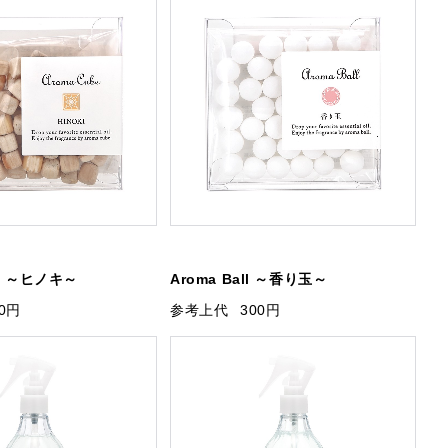
be ～ヒノキ～
Aroma Ball ～香り玉～
00円
参考上代
300円