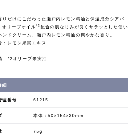
香りだけにこだわった瀬戸内レモン精油と保湿成分シアバ
*2
とオリーブオイル
配合の肌なじみが良くサラッとした使い
ハンドクリーム。瀬戸内レモン精油の爽やかな香り。
分：レモン果実エキス
ア脂 *2オリーブ果実油
詳細
管理番号
61215
ズ
本体：50×154×30mm
量
75g