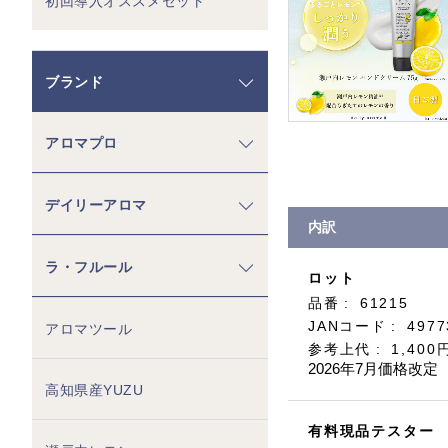
初回導入オススメセット
ブランド
アロマプロ
デイリーアロマ
内訳
ラ・フルール
ロット
品番
61215
JANコード
4977
アロマツール
参考上代
1,400
2026年7月価格改定
高知県産YUZU
有料現品テスター 