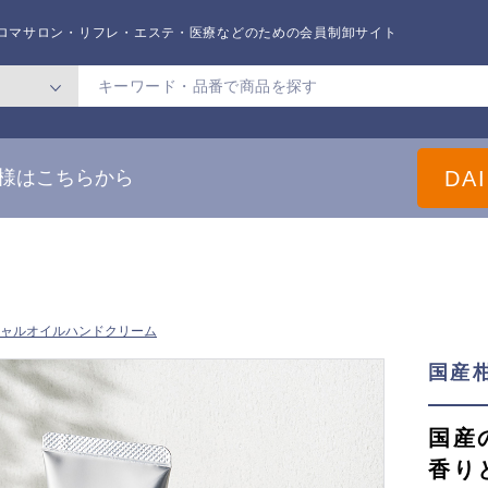
ロマサロン・リフレ・エステ・医療
などのための会員制卸サイト
DA
様はこちらから
ャルオイルハンドクリーム
国産
国産
香り