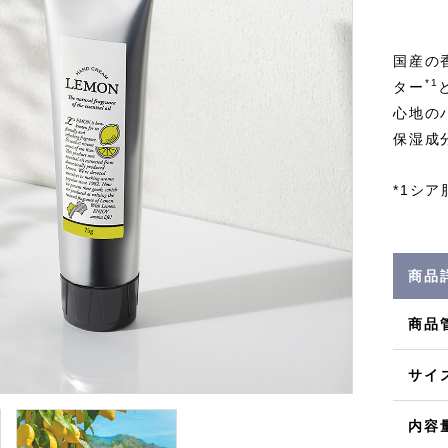
国産の
*1
ター
心地の
保湿成
*1シ
商品
商品
サイ
内容